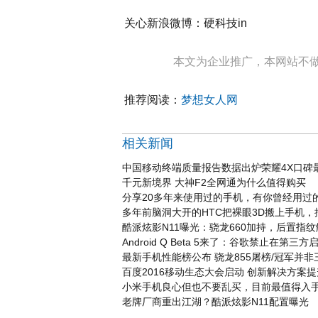
关心新浪微博：硬科技in
本文为企业推广，本网站不
推荐阅读：
梦想女人网
相关新闻
中国移动终端质量报告数据出炉荣耀4X口碑
千元新境界 大神F2全网通为什么值得购买
分享20多年来使用过的手机，有你曾经用过
多年前脑洞大开的HTC把裸眼3D搬上手机
酷派炫影N11曝光：骁龙660加持，后置指纹
Android Q Beta 5来了：谷歌禁止在第
最新手机性能榜公布 骁龙855屠榜/冠军并非三
百度2016移动生态大会启动 创新解决方案
小米手机良心但也不要乱买，目前最值得入
老牌厂商重出江湖？酷派炫影N11配置曝光