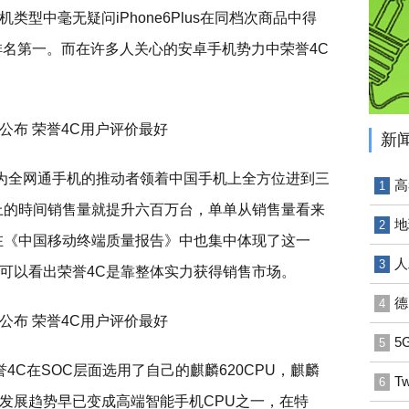
型中毫无疑问iPhone6Plus在同档次商品中得
排名第一。而在许多人关心的安卓手机势力中荣誉4C
新
做为全网通手机的推动者领着中国手机上全方位进到三
高
1
上的時间销售量就提升六百万台，单单从销售量看来
地
2
在《中国移动终端质量报告》中也集中体现了这一
人
3
可以看出荣誉4C是靠整体实力获得销售市场。
德
4
5
5
4C在SOC层面选用了自己的麒麟620CPU，麒麟
T
6
发展趋势早已变成高端智能手机CPU之一，在特