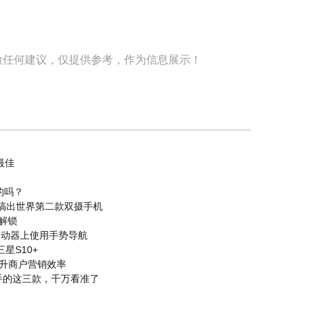
做任何建议，仅提供参考，作为信息展示！
最佳
的吗？
，搞出世界第二款双摄手机
解锁
三方启动器上使用手势导航
星S10+
提升商户营销效率
手的这三款，千万看准了