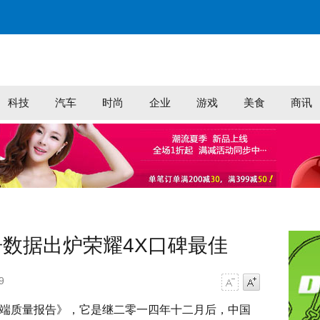
科技
汽车
时尚
企业
游戏
美食
商讯
数据出炉荣耀4X口碑最佳
9
字号减小
字号增大
端质量报告》，它是继二零一四年十二月后，中国