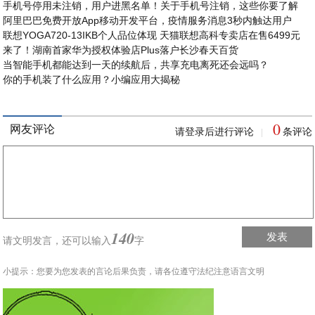
手机号停用未注销，用户进黑名单！关于手机号注销，这些你要了解
阿里巴巴免费开放App移动开发平台，疫情服务消息3秒内触达用户
联想YOGA720-13IKB个人品位体现 天猫联想高科专卖店在售6499元
来了！湖南首家华为授权体验店Plus落户长沙春天百货
当智能手机都能达到一天的续航后，共享充电离死还会远吗？
你的手机装了什么应用？小编应用大揭秘
0
网友评论
请登录后进行评论
条评论
|
140
发表
请文明发言，
还可以输入
字
小提示：您要为您发表的言论后果负责，请各位遵守法纪注意语言文明