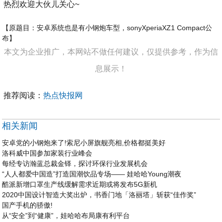
热烈欢迎大伙儿关心~
【原题目：安卓系统也是有小钢炮车型，sonyXperiaXZ1 Compact公
布】
本文为企业推广，本网站不做任何建议，仅提供参考，作为信
息展示！
推荐阅读：
热点快报网
相关新闻
安卓党的小钢炮来了!索尼小屏旗舰亮相,价格都挺美好
洛科威中国参加家装行业峰会
每经专访瀚蓝总裁金铎，探讨环保行业发展机会
“人人都爱中国造”打造国潮饮品专场—— 娃哈哈Young潮夜
酷派新增口罩生产线缓解需求近期或将发布5G新机
2020中国设计智造大奖出炉，书香门地「洛丽塔」斩获“佳作奖”
国产手机的骄傲!
从“安全”到“健康”，娃哈哈布局康有利平台