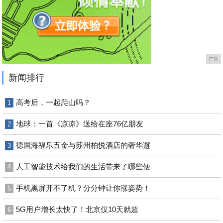
广告
新闻排行
高考后，一起爬山吗？
1
地球：一首《凉凉》送给在座76亿朋友
2
德国海福乐五金与苏州柏悦酒店的奢华邂
3
人工智能技术给我们的生活带来了哪些便
4
手机黑屏开不了机？分分钟让你涨姿势！
5
5G用户增长太快了！北京仅10天就超
6