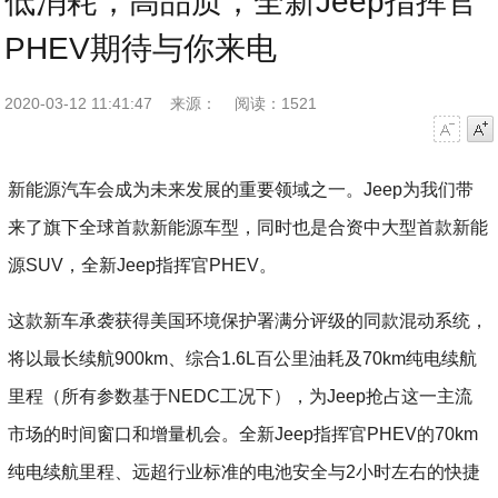
低消耗，高品质，全新Jeep指挥官
PHEV期待与你来电
2020-03-12 11:41:47
来源：
阅读：1521
字号减小
字号增大
新能源汽车会成为未来发展的重要领域之一。Jeep为我们带
来了旗下全球首款新能源车型，同时也是合资中大型首款新能
源SUV，全新Jeep指挥官PHEV。
这款新车承袭获得美国环境保护署满分评级的同款混动系统，
将以最长续航900km、综合1.6L百公里油耗及70km纯电续航
里程（所有参数基于NEDC工况下），为Jeep抢占这一主流
市场的时间窗口和增量机会。全新Jeep指挥官PHEV的70km
纯电续航里程、远超行业标准的电池安全与2小时左右的快捷