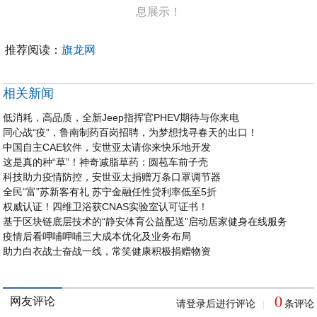
息展示！
推荐阅读：
旗龙网
相关新闻
低消耗，高品质，全新Jeep指挥官PHEV期待与你来电
同心战“疫”，鲁南制药百岗招聘，为梦想找寻春天的出口！
中国自主CAE软件，安世亚太请你来快乐地开发
这是真的种“草”！神奇减脂草药：圆苞车前子壳
科技助力疫情防控，安世亚太捐赠万条口罩调节器
全民“富”苏新客有礼 苏宁金融任性贷利率低至5折
权威认证！四维卫浴获CNAS实验室认可证书！
基于区块链底层技术的“静安体育公益配送”启动居家健身在线服务
疫情后看呷哺呷哺三大成本优化及业务布局
助力白衣战士奋战一线，常笑健康积极捐赠物资
0
网友评论
请登录后进行评论
条评论
|