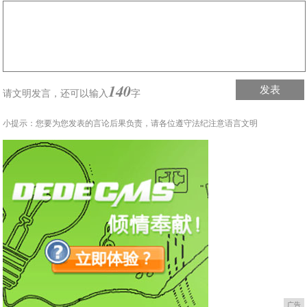
140
发表
请文明发言，
还可以输入
字
小提示：您要为您发表的言论后果负责，请各位遵守法纪注意语言文明
广告