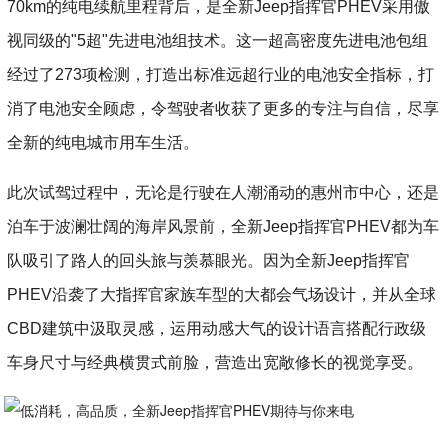
70km的纯电续航里程背后，是全新Jeep指挥官PHEV采用傲
视同级的"5超"先进电池组技术。这一超高密度先进电池包组
经过了273项检测，打造出标准远超行业的电池安全指标，打
消了电池安全顾虑，令驾驶者收获了更多的专注与自信，尽享
全新的纯电城市用车生活。
此次试驾过程中，无论是行驶在人潮涌动的惠州市中心，还是
泊车于波澜壮阔的海岸风景前，全新Jeep指挥官PHEV都为车
队吸引了路人的回头旅与羡慕眼光。因为全新Jeep指挥官
PHEV沿袭了大指挥官家族车型的大都会气场设计，并从全球
CBD建筑中汲取灵感，运用动感大气的设计语言搭配行政级
车身尺寸与经典横贯式前脸，营造出宽敞修长的视觉享受。