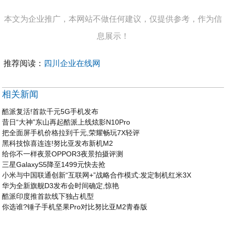
本文为企业推广，本网站不做任何建议，仅提供参考，作为信
息展示！
推荐阅读：
四川企业在线网
相关新闻
酷派复活!首款千元5G手机发布
昔日“大神”东山再起酷派上线炫影N10Pro
把全面屏手机价格拉到千元,荣耀畅玩7X轻评
黑科技惊喜连连!努比亚发布新机M2
给你不一样夜景OPPOR3夜景拍摄评测
三星GalaxyS5降至1499元快去抢
小米与中国联通创新“互联网+”战略合作模式:发定制机红米3X
华为全新旗舰D3发布会时间确定,惊艳
酷派印度推首款线下独占机型
你选谁?锤子手机坚果Pro对比努比亚M2青春版