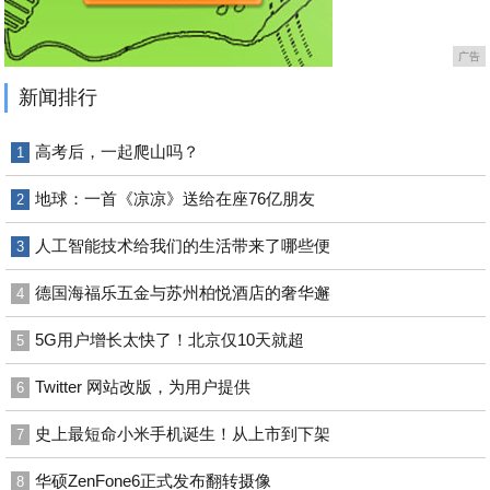
广告
新闻排行
高考后，一起爬山吗？
1
地球：一首《凉凉》送给在座76亿朋友
2
人工智能技术给我们的生活带来了哪些便
3
德国海福乐五金与苏州柏悦酒店的奢华邂
4
5G用户增长太快了！北京仅10天就超
5
Twitter 网站改版，为用户提供
6
史上最短命小米手机诞生！从上市到下架
7
华硕ZenFone6正式发布翻转摄像
8