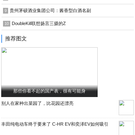
贵州茅硕酒业集团公司：酱香型白酒名副
9
DoubleKill联想扬言三摄的Z
10
推荐图文
那些你看不起的国产表，很有可能身
别人在家种出菜园了，比花园还漂亮
丰田纯电动车终于要来了 C-HR EV和奕泽EV如何吸引