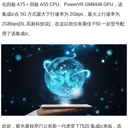
化四核 A75＋四核 A55 CPU、PowerVR GM9446 GPU，该
集成ic在 5G 方式最大下行速率为 2Gbps，最大上行速率为
2GBbps[XL 高新科技说]，在这以前仅有康佳 F50 一款型号配
用了该集成ic。
此前，紫光展锐早已公布新一代虎贲 T7520 集成ic来临，选