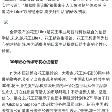
实时妆造”、“肌肤能量诊断”都带来令人印象深刻的体验感,突
显花王Life+“以智慧创新,造美好生活”的研发初衷。
全新发布的花王Life+是花王事业与智能科技融合的创新
举措,未来,以花王Life+、花王精致生活馆、花王理想家等为核
心的营销矩阵,将为消费者的日常生活提供日益丰富的个性化
价值。
30年匠心传续守初心绽精彩
作为本届进博会花王展馆的一大看点,花王(中国)30周年特
展的举办也吸引了众多参观者的关注。与中国市场相伴共生的
30年,花王用优质产品和持续开展的环保公益行动延伸了品牌
生命力,并在优质富有活力的市场环境中不断凝聚力量、坚定
信心。展会上,花王还展示了集团中期经营计划“K27”,明确了打
造“Global SharpTop全球尖端”业务的愿景目标。花王(中国)投
资有限公司董事长兼总经理竹安将先生表示:“未来,花王将与社