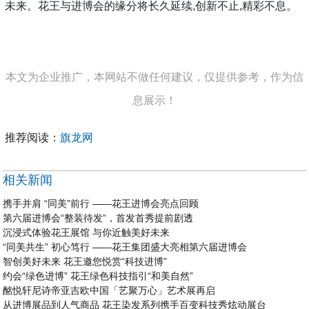
未来。花王与进博会的缘分将长久延续,创新不止,精彩不息。
本文为企业推广，本网站不做任何建议，仅提供参考，作为信
息展示！
推荐阅读：
旗龙网
相关新闻
携手并肩 “同美”前行 ——花王进博会亮点回顾
第六届进博会“整装待发”，首发首秀提前剧透
沉浸式体验花王展馆 与你近触美好未来
“同美共生” 初心笃行 ——花王集团盛大亮相第六届进博会
智创美好未来 花王邀您悦赏“科技进博”
约会“绿色进博” 花王绿色科技指引“和美自然”
酩悦轩尼诗帝亚吉欧中国「艺聚万心」艺术展再启
从进博展品到人气商品 花王染发系列携手百变科技秀炫动展台