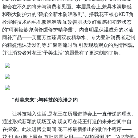
都会在不久的将来与消费者见面。本届展会上,兼具水润肤感
和强大防护力的“碧柔全新水防晒系列”、搭载花王核心KDT角
栓溶解技术的毛孔熊泡泡洁面,改善肌肤泛红敏感和初老状态
的“珂润轻龄弹润舒缓修护精华露”、内含明星保湿成分的水油
同补产品——芙丽芳丝臻调双攻精华水、专为亚洲消费者定制
的莉婕泡沫染发剂等,汇聚潮流时尚,引发现场观众的热情围观,
并让消费者对花王“予美生活”的愿景有了更深刻的了解。
“创美未来”:与科技的浪漫之约
让科技融入生活,是花王在历届进博会上一直传递的理念,
通过形式新颖的现场互动,观众可在花王打造的未来空间中自
在探索。此次进博会期间,花王将最新推出的微信小程序——
花王Life+搬上展台,首批内置应用——“AI拍照测肤”、“AR变装-