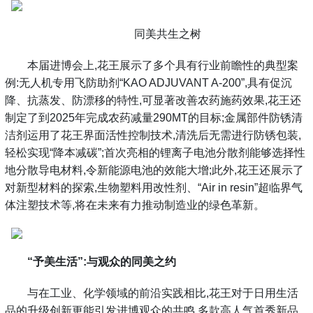
同美共生之树
本届进博会上,花王展示了多个具有行业前瞻性的典型案
例:无人机专用飞防助剂“KAO ADJUVANT A-200”,具有促沉
降、抗蒸发、防漂移的特性,可显著改善农药施药效果,花王还
制定了到2025年完成农药减量290MT的目标;金属部件防锈清
洁剂运用了花王界面活性控制技术,清洗后无需进行防锈包装,
轻松实现“降本减碳”;首次亮相的锂离子电池分散剂能够选择性
地分散导电材料,令新能源电池的效能大增;此外,花王还展示了
对新型材料的探索,生物塑料用改性剂、“Air in resin”超临界气
体注塑技术等,将在未来有力推动制造业的绿色革新。
“予美生活”:与观众的同美之约
与在工业、化学领域的前沿实践相比,花王对于日用生活
品的升级创新更能引发进博观众的共鸣,多款高人气首秀新品