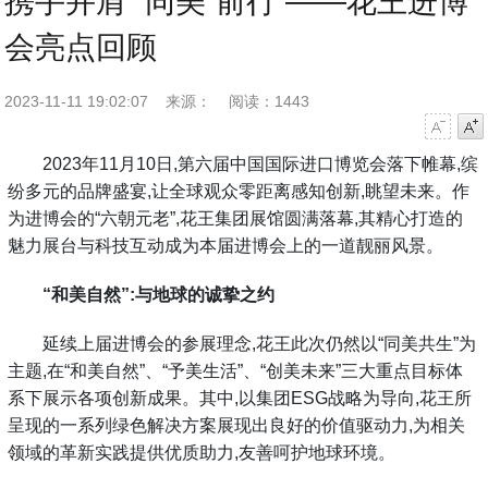
携手并肩 “同美”前行 ——花王进博
会亮点回顾
2023-11-11 19:02:07
来源：
阅读：1443
字号减小
字号增大
2023年11月10日,第六届中国国际进口博览会落下帷幕,缤
纷多元的品牌盛宴,让全球观众零距离感知创新,眺望未来。作
为进博会的“六朝元老”,花王集团展馆圆满落幕,其精心打造的
魅力展台与科技互动成为本届进博会上的一道靓丽风景。
“和美自然”:与地球的诚挚之约
延续上届进博会的参展理念,花王此次仍然以“同美共生”为
主题,在“和美自然”、“予美生活”、“创美未来”三大重点目标体
系下展示各项创新成果。其中,以集团ESG战略为导向,花王所
呈现的一系列绿色解决方案展现出良好的价值驱动力,为相关
领域的革新实践提供优质助力,友善呵护地球环境。