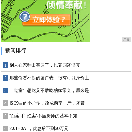
广告
新闻排行
别人在家种出菜园了，比花园还漂亮
1
那些你看不起的国产表，很有可能身价上
2
一道童年想吃又不敢吃的家常菜，原来是
3
仅39㎡的小户型，改成两室一厅，还带
4
“白案”和“红案”不当厨师的基本不知
5
2.0T+9AT，优惠后不到30万元
6