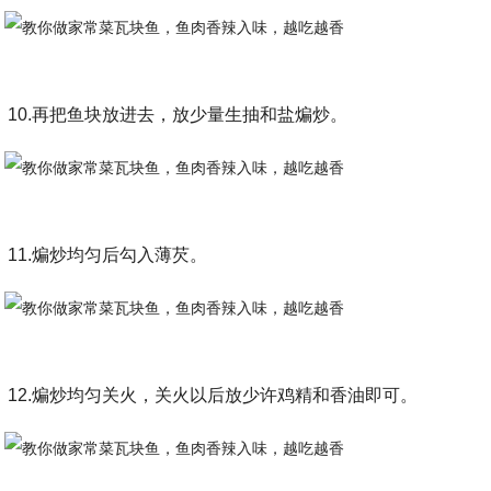
10.再把鱼块放进去，放少量生抽和盐煸炒。
11.煸炒均匀后勾入薄芡。
12.煸炒均匀关火，关火以后放少许鸡精和香油即可。