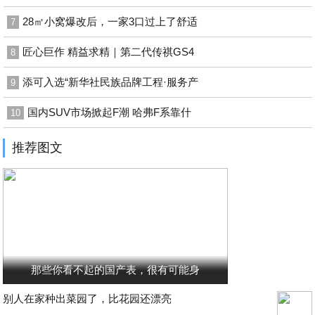
28㎡小窝爆改后，一家3口过上了舒适
7
匠心巨作 精益求精｜第二代传祺GS4
8
添可入选“新华社民族品牌工程·服务产
9
国内SUV市场掀起F潮 哈弗F系靠什
10
推荐图文
那些你看不起的国产表，很有可能身
别人在家种出菜园了，比花园还漂亮