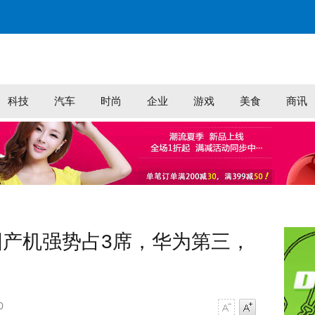
科技
汽车
时尚
企业
游戏
美食
商讯
产机强势占3席，华为第三，
0
字号减小
字号增大