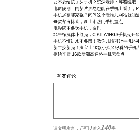
要不要给孩子买手机？资深老师：等着瞧吧
电影院刚上的新片居然也能在手机上看了，P
手机屏幕哪家强？问问这个老炮儿网站就知
每款都有惊喜，新上市热门手机盘点
电影院不要玩手机，否则……
非牛顿流体小红壳，CIKE WINGS手机壳开
手机不慎进水不要慌！教你几招可让手机起
新年换新壳！淘宝上40款小众又好看的手机
拒绝平庸 16款新潮高逼格手机壳盘点！
网友评论
140
请文明发言，
还可以输入
字