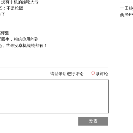
，没有手机的娃吃大亏
S：不是枪版
丰田纯
道了
奕泽E
箱评测
死回生，相信你用的到
壳，苹果安卓机统统都有！
0
请登录后进行评论
条评论
|
回到首页
发表
回到顶部