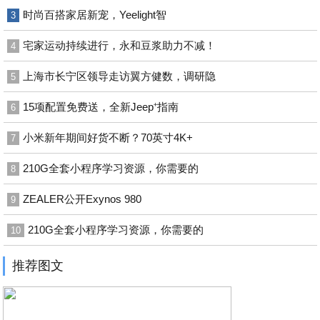
时尚百搭家居新宠，Yeelight智
3
宅家运动持续进行，永和豆浆助力不减！
4
上海市长宁区领导走访翼方健数，调研隐
5
15项配置免费送，全新Jeep⁺指南
6
小米新年期间好货不断？70英寸4K+
7
210G全套小程序学习资源，你需要的
8
ZEALER公开Exynos 980
9
210G全套小程序学习资源，你需要的
10
推荐图文