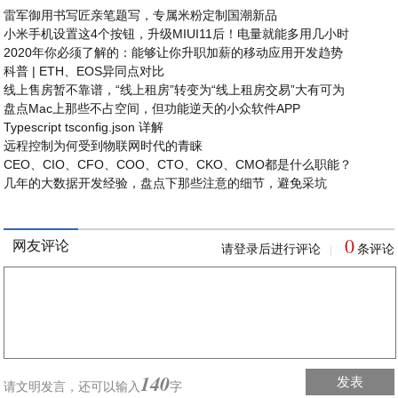
雷军御用书写匠亲笔题写，专属米粉定制国潮新品
小米手机设置这4个按钮，升级MIUI11后！电量就能多用几小时
2020年你必须了解的：能够让你升职加薪的移动应用开发趋势
科普 | ETH、EOS异同点对比
线上售房暂不靠谱，“线上租房”转变为“线上租房交易”大有可为
盘点Mac上那些不占空间，但功能逆天的小众软件APP
Typescript tsconfig.json 详解
远程控制为何受到物联网时代的青睐
CEO、CIO、CFO、COO、CTO、CKO、CMO都是什么职能？
几年的大数据开发经验，盘点下那些注意的细节，避免采坑
0
网友评论
请登录后进行评论
条评论
|
140
发表
请文明发言，
还可以输入
字