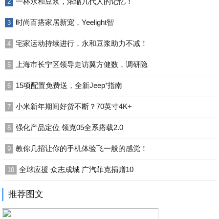
一杯永和豆浆，浓缩几代人的记忆！
2
时尚百搭家居新宠，Yeelight智
3
宅家运动持续进行，永和豆浆助力不减！
4
上海市长宁区领导走访翼方健数，调研隐
5
15项配置免费送，全新Jeep⁺指南
6
小米新年期间好货不断？70英寸4K+
7
强化产品定位 领克05全系搭载2.0
8
教你几招让你的手机体验飞一般的感觉！
9
全球应援 众志成城 广汽菲克捐赠10
10
推荐图文