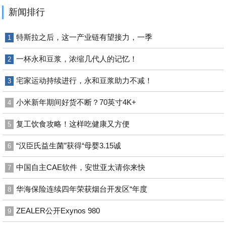
新闻排行
特斯拉之后，这一产业链有望接力，一季
1
一杯永和豆浆，浓缩几代人的记忆！
2
宅家运动持续进行，永和豆浆助力不减！
3
小米新年期间好货不断？70英寸4K+
4
复工饮食攻略！这样吃健康又方便
5
“汉臣氏益生菌”获得“母婴3.15诚
6
中国自主CAE软件，安世亚太请你来快
7
华海保险连续四年荣获烟台开发区“年度
8
ZEALER公开Exynos 980
9