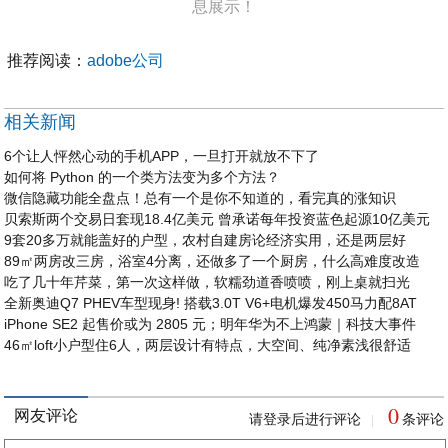
息展示！
推荐阅读：
adobe公司
相关新闻
6个让人怦然心动的手机APP，一旦打开就放不下了
如何将 Python 的一个类方法变为多个方法？
微信隐藏功能全盘点！总有一个是你不知道的，看完真的涨知识
贝索斯两个交易日套现18.4亿美元 曾承诺每年投资蓝色起源10亿美元
9套20多万就能盖好的户型，农村自建房论经济实用，还是两层好
89㎡两房改三房，浴室4分离，还做多了一个厨房，什么高难度改造
吃了几十年芹菜，第一次这样做，软糯劲道香喷喷，刚上桌就扫光
全新奥迪Q7 PHEV车型现身! 搭载3.0T V6+电机爆发450马力配8AT
iPhone SE2 起售价或为 2805 元；明年华为不上鸿蒙｜科技大事件
46㎡loft小户型住6人，两层设计有特点，大空间、纯净素浅很舒适
0
网友评论
请登录后进行评论
条评论
|