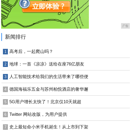
广告
新闻排行
高考后，一起爬山吗？
1
地球：一首《凉凉》送给在座76亿朋友
2
人工智能技术给我们的生活带来了哪些便
3
德国海福乐五金与苏州柏悦酒店的奢华邂
4
5G用户增长太快了！北京仅10天就超
5
Twitter 网站改版，为用户提供
6
史上最短命小米手机诞生！从上市到下架
7