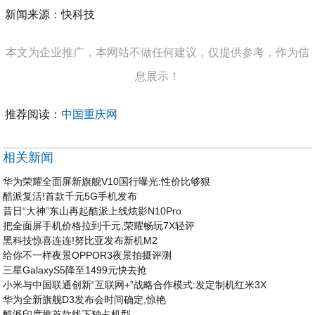
新闻来源：快科技
本文为企业推广，本网站不做任何建议，仅提供参考，作为信
息展示！
推荐阅读：
中国重庆网
相关新闻
华为荣耀全面屏新旗舰V10国行曝光:性价比够狠
酷派复活!首款千元5G手机发布
昔日“大神”东山再起酷派上线炫影N10Pro
把全面屏手机价格拉到千元,荣耀畅玩7X轻评
黑科技惊喜连连!努比亚发布新机M2
给你不一样夜景OPPOR3夜景拍摄评测
三星GalaxyS5降至1499元快去抢
小米与中国联通创新“互联网+”战略合作模式:发定制机红米3X
华为全新旗舰D3发布会时间确定,惊艳
酷派印度推首款线下独占机型