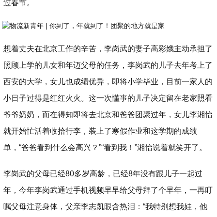
过春节。
想着丈夫在北京工作的辛苦，李岗武的妻子高彩娥主动承担了
照顾上学的儿女和年迈父母的任务，李岗武的儿子去年考上了
西安的大学，女儿也成绩优异，即将小学毕业，目前一家人的
小日子过得是红红火火。这一次懂事的儿子决定留在老家照看
爷爷奶奶，而在得知即将去北京和爸爸团聚过年，女儿李湘怡
就开始忙活着收拾行李，装上了寒假作业和这学期的成绩
单，“爸爸看到什么会高兴？”“看到我！”湘怡说着就笑开了。
李岗武的父母已经80多岁高龄，已经8年没有跟儿子一起过
年，今年李岗武通过手机视频早早给父母拜了个早年，一再叮
嘱父母注意身体，父亲李志凯眼含热泪：“我特别想我娃，他