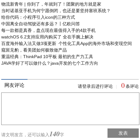
物流新青年 | 你到了，年就到了！团聚的地方就是家
当时诺基亚手机为何宁愿倒闭，也还是要坚持塞班系统？
给你代码：小程序引入icon的三种方式
中国离全自动驾驶还有多远？丨亿欧问答
每一款都是真香，盘点现在最值得入手的4款手机
watchOS 6.2支持应用内购买了 全在手腕上解决
百度海外输入法又做3项更新 个性化工具App的海外市场和变现空间
窥斑见豹，看美团如何极致做产品
重温经典：ThinkPad 10平板 最初的生产力工具
JAVA学好了可以做什么？java开发的七个工作方向
0
网友评论
请登录后进行评论
条评论
|
140
发表
请文明发言，
还可以输入
字