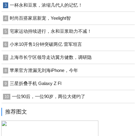
一杯永和豆浆，浓缩几代人的记忆！
3
时尚百搭家居新宠，Yeelight智
4
宅家运动持续进行，永和豆浆助力不减！
5
小米10开售1分钟突破两亿 雷军坦言
6
上海市长宁区领导走访翼方健数，调研隐
7
苹果官方泄漏无刘海iPhone，今年
8
三星折叠手机 Galaxy Z Fl
9
一位90后，一位90岁，两位大佬约了
10
推荐图文