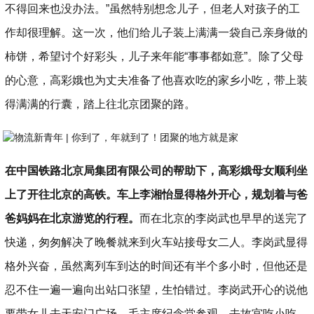
不得回来也没办法。”虽然特别想念儿子，但老人对孩子的工
作却很理解。这一次，他们给儿子装上满满一袋自己亲身做的
柿饼，希望讨个好彩头，儿子来年能“事事都如意”。除了父母
的心意，高彩娥也为丈夫准备了他喜欢吃的家乡小吃，带上装
得满满的行囊，踏上往北京团聚的路。
在中国铁路北京局集团有限公司的帮助下，高彩娥母女顺利坐
上了开往北京的高铁。车上李湘怡显得格外开心，规划着与爸
爸妈妈在北京游览的行程。
而在北京的李岗武也早早的送完了
快递，匆匆解决了晚餐就来到火车站接母女二人。李岗武显得
格外兴奋，虽然离列车到达的时间还有半个多小时，但他还是
忍不住一遍一遍向出站口张望，生怕错过。李岗武开心的说他
要带女儿去天安门广场、毛主席纪念堂参观，去故宫吃小吃，