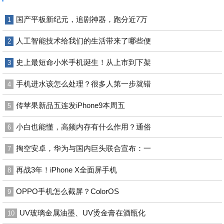
国产平板新纪元，追剧神器，跑分近7万
1
人工智能技术给我们的生活带来了哪些便
2
史上最短命小米手机诞生！从上市到下架
3
手机进水该怎么处理？很多人第一步就错
4
传苹果新品五连发iPhone9本周五
5
小白也能懂，高频内存有什么作用？通俗
6
掏空安卓，华为与国内巨头联合宣布：一
7
再战3年！iPhone X全面屏手机
8
OPPO手机怎么截屏？ColorOS
9
UV玻璃金属油墨、UV烫金膏在酒瓶化
10