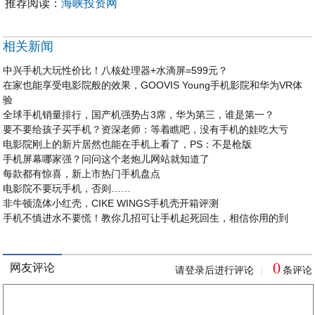
推荐阅读：
海峡投资网
相关新闻
中兴手机大玩性价比！八核处理器+水滴屏=599元？
在家也能享受电影院般的效果，GOOVIS Young手机影院和华为VR体
验
全球手机销量排行，国产机强势占3席，华为第三，谁是第一？
要不要给孩子买手机？资深老师：等着瞧吧，没有手机的娃吃大亏
电影院刚上的新片居然也能在手机上看了，PS：不是枪版
手机屏幕哪家强？问问这个老炮儿网站就知道了
每款都有惊喜，新上市热门手机盘点
电影院不要玩手机，否则……
非牛顿流体小红壳，CIKE WINGS手机壳开箱评测
手机不慎进水不要慌！教你几招可让手机起死回生，相信你用的到
0
网友评论
请登录后进行评论
条评论
|