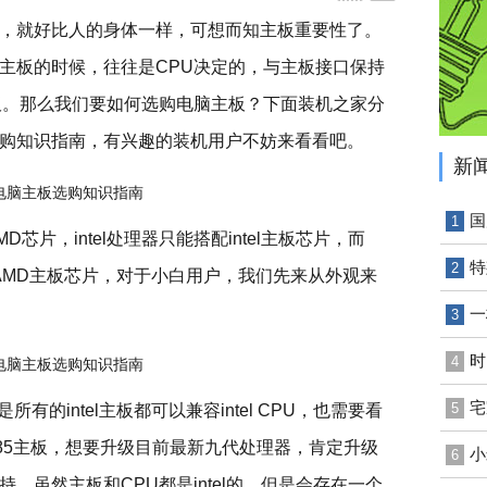
，就好比人的身体一样，可想而知主板重要性了。
主板的时候，往往是CPU决定的，与主板接口保持
板。那么我们要如何选购电脑主板？下面装机之家分
购知识指南，有兴趣的装机用户不妨来看看吧。
新
国
1
MD芯片，intel处理器只能搭配intel主板芯片，而
特
2
AMD主板芯片，对于小白用户，我们先来从外观来
一
3
时
4
宅
5
所有的intel主板都可以兼容intel CPU，也需要看
85主板，想要升级目前最新九代处理器，肯定升级
小
6
，虽然主板和CPU都是intel的，但是会存在一个