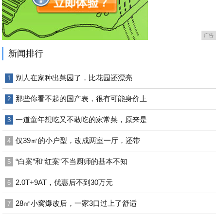
广告
新闻排行
别人在家种出菜园了，比花园还漂亮
1
那些你看不起的国产表，很有可能身价上
2
一道童年想吃又不敢吃的家常菜，原来是
3
仅39㎡的小户型，改成两室一厅，还带
4
“白案”和“红案”不当厨师的基本不知
5
2.0T+9AT，优惠后不到30万元
6
28㎡小窝爆改后，一家3口过上了舒适
7