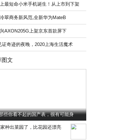
上最短命小米手机诞生！从上市到下架
冷翠商务新风范,全新华为MateB
兴AXON205G上架京东首款屏下
见证奇迹的夜晚，2020上海生活魔术
荐图文
那些你看不起的国产表，很有可能身
在家种出菜园了，比花园还漂亮