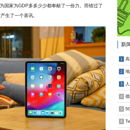
为国家为GDP多多少少都奉献了一份力。而错过了
大家产生了一个喜讯。
新
高
1
地
2
人
3
德
4
5
5
T
6