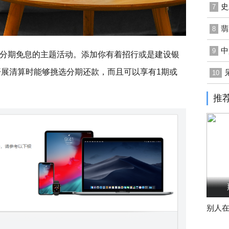
史
7
翡
8
中
9
分期免息的主题活动。添加你有着招行或是建设银
物开展清算时能够挑选分期还款，而且可以享有1期或
10
推
别人