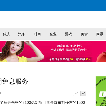
科技
汽车
时尚
企业
游戏
美食
商讯
期免息服务
1
字号减小
字号增大
马云爸爸的2100亿新项目還是京东刘强东的1500