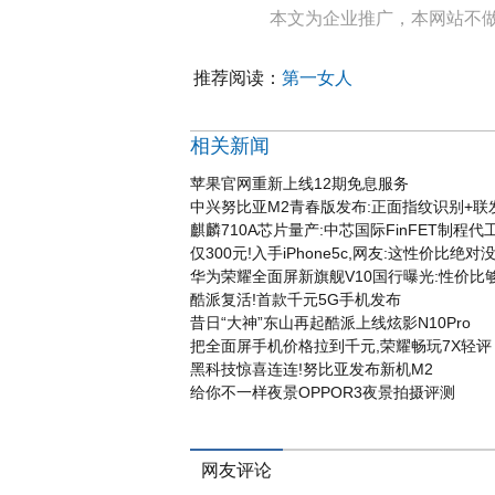
本文为企业推广，本网站不
推荐阅读：
第一女人
相关新闻
苹果官网重新上线12期免息服务
中兴努比亚M2青春版发布:正面指纹识别+联发
麒麟710A芯片量产:中芯国际FinFET制程代
仅300元!入手iPhone5c,网友:这性价比绝对
华为荣耀全面屏新旗舰V10国行曝光:性价比
酷派复活!首款千元5G手机发布
昔日“大神”东山再起酷派上线炫影N10Pro
把全面屏手机价格拉到千元,荣耀畅玩7X轻评
黑科技惊喜连连!努比亚发布新机M2
给你不一样夜景OPPOR3夜景拍摄评测
网友评论