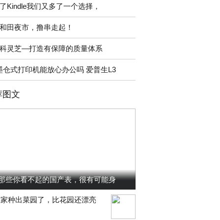
了Kindle我们又多了一个选择，
和田夜市，撸串走起！
科灵芝—打造有保障的质量体系
墨仓式打印机能放心办公吗 爱普生L3
荐图文
那些你看不起的国产表，很有可能身
在家种出菜园了，比花园还漂亮