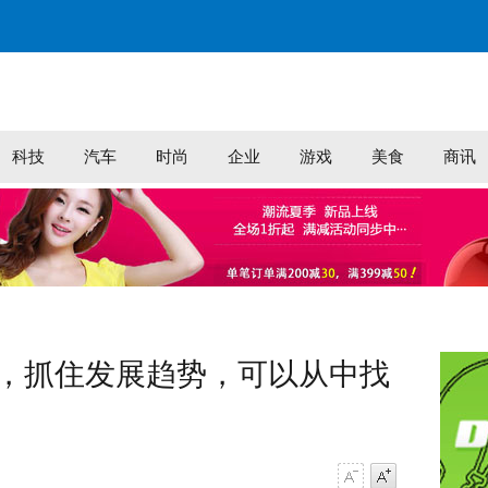
科技
汽车
时尚
企业
游戏
美食
商讯
”，抓住发展趋势，可以从中找
字号减小
字号增大