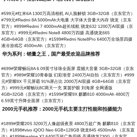
#599元#红米6A 1300万高清相机 AI人脸解锁 3GB+32GB（京东官方）
#799元#Redmi 8A 5000mAh大电量 大字体大音量大内存 骁龙（京东
官方）#899#Redmi 7 4000mAh超长续航 骁龙632 1200万AI双摄（京
东官方）#999元#Redmi Note8 4800万四摄 高通骁龙665
4GB+64GB（京东官方）#1599#Redmi Note8Pro 6400万全场景四摄
液冷游戏芯 4500mAh（京东官方）
华为系列：销量之王，国产最受欢迎品牌推荐
#699#荣耀畅玩8A 6.09英寸珍珠全面屏 震撼大音量 3GB+32GB（京东
官方）#989#荣耀10青春版 幻彩渐变 2400万AI自拍（京东官方）#999
元#荣耀8X 千元屏霸 91%屏占比 2000万AI双摄 4GB+64GB（京东官
方）#999元#耀畅玩8C两天一充 莱茵护眼 刘海屏 全网通版
4GB+32GB（京东官方）#1599#荣耀9X 麒麟810 4000mAh 4800万
6.59英寸升降全面屏（京东官方）
2000元手机推荐：2000元手机主要主打性能和拍摄能力
#1899#荣耀20S 3200万人像超级夜景 4800万超广角 麒麟810（京东官
方）#1898#vivo iQOO Neo 6GB+128GB 骁龙845 4500mAh （京东直
达）#1899#realme X2 6400万超广角四摄 高通骁龙730G（京东官