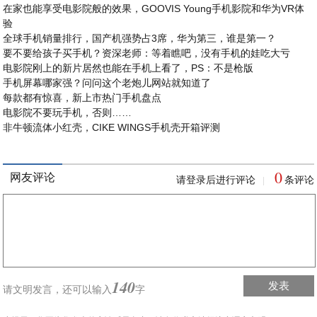
在家也能享受电影院般的效果，GOOVIS Young手机影院和华为VR体
验
全球手机销量排行，国产机强势占3席，华为第三，谁是第一？
要不要给孩子买手机？资深老师：等着瞧吧，没有手机的娃吃大亏
电影院刚上的新片居然也能在手机上看了，PS：不是枪版
手机屏幕哪家强？问问这个老炮儿网站就知道了
每款都有惊喜，新上市热门手机盘点
电影院不要玩手机，否则……
非牛顿流体小红壳，CIKE WINGS手机壳开箱评测
0
网友评论
请登录后进行评论
条评论
|
140
发表
请文明发言，
还可以输入
字