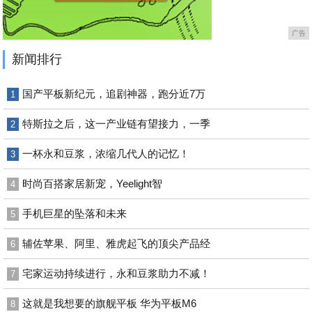
广告
新闻排行
国产平板新纪元，追剧神器，跑分近7万
1
特斯拉之后，这一产业链有望接力，一季
2
一杯永和豆浆，浓缩几代人的记忆！
3
时尚百搭家居新宠，Yeelight智
4
手机巨星的坠落和未来
5
辅佐苹果、阿里、雅虎起飞的顶尖产品经
6
宅家运动持续进行，永和豆浆助力不减！
7
这就是我想要的旗舰平板 华为平板M6
8