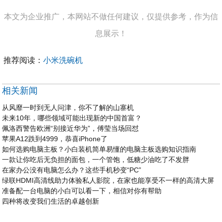
本文为企业推广，本网站不做任何建议，仅提供参考，作为信
息展示！
推荐阅读：
小米洗碗机
相关新闻
从风靡一时到无人问津，你不了解的山寨机
未来10年，哪些领域可能出现新的中国首富？
佩洛西警告欧洲“别接近华为”，傅莹当场回怼
苹果A12跌到4999，恭喜iPhone了
如何选购电脑主板？小白装机简单易懂的电脑主板选购知识指南
一款让你吃后无负担的面包，一个管饱，低糖少油吃了不发胖
在家办公没有电脑怎么办？这些手机秒变“PC”
绿联HDMI高清线助力体验私人影院，在家也能享受不一样的高清大屏
准备配一台电脑的小白可以看一下，相信对你有帮助
四种将改变我们生活的卓越创新